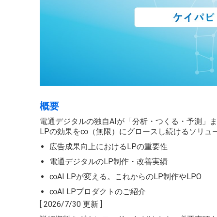
概要
電通デジタルの独自AIが「分析・つくる・予測」
LPの効果を∞（無限）にグロースし続けるソリュー
広告成果向上におけるLPの重要性​
電通デジタルのLP制作・改善実績
∞AI LPが変える。これからのLP制作やLPO
∞AI LPプロダクトのご紹介
[ 2026/7/30 更新 ]