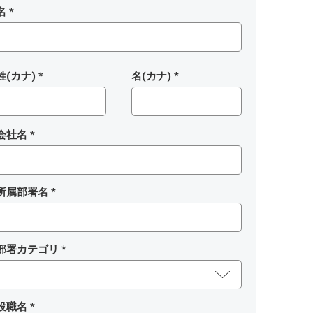
名 *
姓(カナ) *
名(カナ) *
会社名 *
所属部署名 *
部署カテゴリ *
役職名 *