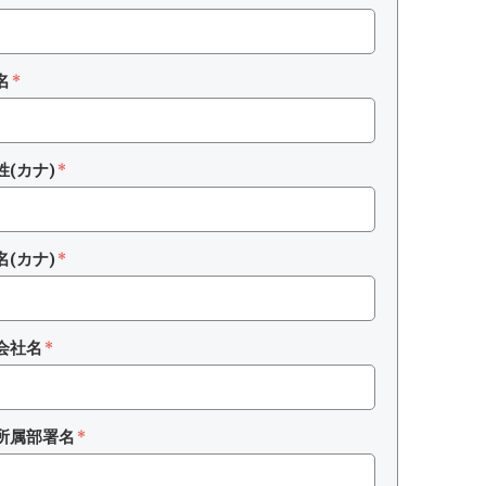
名
姓(カナ)
名(カナ)
会社名
所属部署名