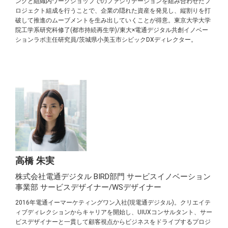
ングと組織内ワークショップでのファシリテーションを組み合わせたプ
ロジェクト組成を行うことで、企業の隠れた資産を発見し、縦割りを打
破して推進のムーブメントを生み出していくことが得意。東京大学大学
院工学系研究科修了(都市持続再生学)/東大×電通デジタル共創イノベー
ションラボ主任研究員/茨城県小美玉市シビックDXディレクター。
高橋 朱実
株式会社電通デジタル BIRD部門 サービスイノベーション
事業部 サービスデザイナー/WSデザイナー
2016年電通イーマーケティングワン入社(現電通デジタル)。クリエイテ
ィブディレクションからキャリアを開始し、UIUXコンサルタント、サー
ビスデザイナーと一貫して顧客視点からビジネスをドライブするプロジ