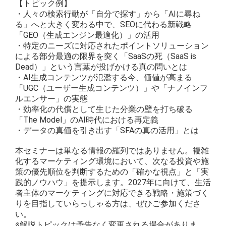
【トピック例】
・人々の検索行動が「自分で探す」から「AIに尋ね
る」へと大きく変わる中で、SEOに代わる新戦略
「GEO（生成エンジン最適化）」の活用
・特定のニーズに対応されたポイントソリューション
による部分最適の限界を突く「SaaSの死（SaaS is
Dead）」という言葉が投げかける真の問いとは
・AI生成コンテンツが氾濫する今、価値が高まる
「UGC（ユーザー生成コンテンツ）」や「ナノインフ
ルエンサー」の実態
・効率化の代償として生じた分業の壁を打ち破る
「The Model」のAI時代における再定義
・データの真価を引き出す「SFAの真の活用」とは
本セミナーは単なる情報の羅列ではありません。複雑
化するマーケティング環境において、次なる投資や施
策の優先順位を判断するための「確かな視点」と「実
践的ノウハウ」を提示します。2027年に向けて、生活
者主体のマーケティングに対応できる戦略・施策づく
りを目指していらっしゃる方は、ぜひご参加くださ
い。
※解説トピックは予告なく変更される場合がありま