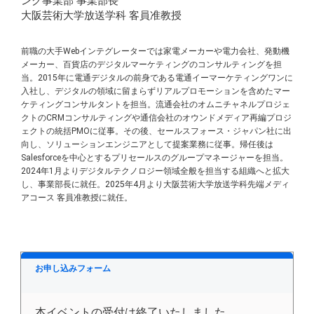
ング事業部 事業部長
大阪芸術大学放送学科 客員准教授
前職の大手Webインテグレーターでは家電メーカーや電力会社、発動機
メーカー、百貨店のデジタルマーケティングのコンサルティングを担
当。2015年に電通デジタルの前身である電通イーマーケティングワンに
入社し、デジタルの領域に留まらずリアルプロモーションを含めたマー
ケティングコンサルタントを担当。流通会社のオムニチャネルプロジェ
クトのCRMコンサルティングや通信会社のオウンドメディア再編プロジ
ェクトの統括PMOに従事。その後、セールスフォース・ジャパン社に出
向し、ソリューションエンジニアとして提案業務に従事。帰任後は
Salesforceを中心とするプリセールスのグループマネージャーを担当。
2024年1月よりデジタルテクノロジー領域全般を担当する組織へと拡大
し、事業部長に就任。2025年4月より大阪芸術大学放送学科先端メディ
アコース 客員准教授に就任。
お申し込みフォーム
本イベントの受付は終了いたしました。