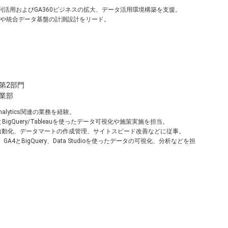
利活用およびGA360ビジネスの拡大、データ活用環境構築を支援。
CDP構築や統合データ基盤の計測設計をリード。
第2部門
業部
Analytics関連の業務を経験。
BigQuery/Tableauを使ったデータ可視化や施策実施を担当。
成自動化、データマートの作成管理、サイトスピード改善などに従事。
A4とBigQuery、Data Studioを使ったデータの可視化、分析などを担