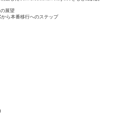
後の展望
PoCから本番移行へのステップ
0