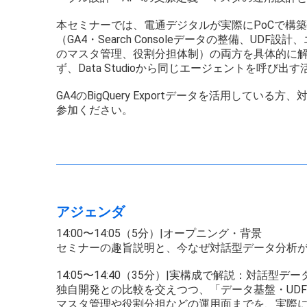
本セミナーでは、電通デジタルが実際にPoCで構築・運用した
（GA4・Search Consoleデータの整備、U
のマスタ管理、役割分担体制）の両方を具体的に解説
ず、Data Studioから同じエージェントを呼び
GA4のBigQuery Exportデータを活用して
参加ください。
アジェンダ
14:00〜14:05（5分）|オープニング・背景
セミナーの趣旨説明と、今なぜ対話型データ分析
14:05〜14:40（35分）|実構成で解説：対話型
独自開発との比較を交えつつ、「データ基盤・UDF・
マスタ管理や役割分担などの運用面までを、実際に構築したCo