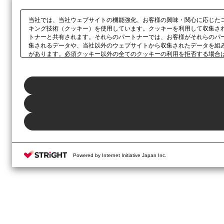
当社では、当社ウェブサイトの機能強化、お客様の興味・関心に応じた
キング技術（クッキー）を使用しています。クッキーを利用して収集さ
トナーと共有されます。それらのパートナーでは、お客様がそれらのパ
集されるデータや、当社以外のウェブサイトから収集されたデータを組
があります。必須クッキー以外の全てのクッキーの利用を拒否する場合
ックしてください。利用目的ごとに同意・拒否を選択する場合は、
「プ
ボタン、当社の
プライバシーポリシー
、または本ウェブサイトのフッタ
Powered by Internet Initiative Japan Inc.