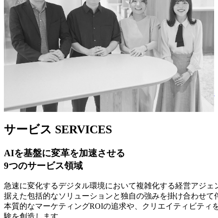
リーダー対談
グローバル
データ・AI
会社情報
戦略を実行へつなぐ時代へ。電通デジタルが「成果へのコミ
顧客をファンに変える、AIエージェント時代のロイヤルティ
視聴完了率50％超を記録。トヨタ・コニック・プロ動画広告
ット」に軸足を置き続ける理由
電通デジタル 統合レポート2026
戦略
への生成AI活用
サービス
SERVICES
AIを基盤に変革を加速させる
9つのサービス領域
急速に変化するデジタル環境において複雑化する経営アジェン
据えた包括的なソリューションと独自の強みを掛け合わせて
本質的なマーケティングROIの追求や、クリエイティビティ
験を創造します。