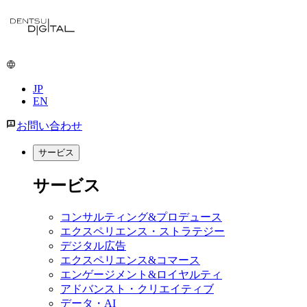
メ
イ
ン
コ
ン
JP
テ
EN
ン
ツ
お問い合わせ
に
移
サービス
動
サービス
コンサルティング&プロデュース
エクスペリエンス・ストラテジー
デジタル広告
エクスペリエンス&コマース
エンゲージメント&ロイヤルティ
アドバンスト・クリエイティブ
データ・AI